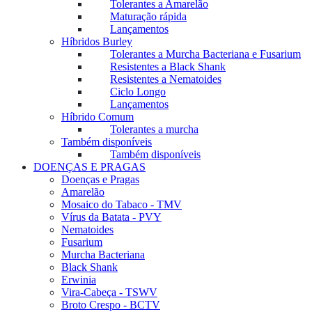
Tolerantes a Amarelão
Maturação rápida
Lançamentos
Híbridos Burley
Tolerantes a Murcha Bacteriana e Fusarium
Resistentes a Black Shank
Resistentes a Nematoides
Ciclo Longo
Lançamentos
Híbrido Comum
Tolerantes a murcha
Também disponíveis
Também disponíveis
DOENÇAS E PRAGAS
Doenças e Pragas
Amarelão
Mosaico do Tabaco - TMV
Vírus da Batata - PVY
Nematoides
Fusarium
Murcha Bacteriana
Black Shank
Erwinia
Vira-Cabeça - TSWV
Broto Crespo - BCTV