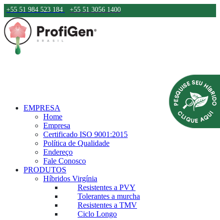
+55 51 984 523 184
+55 51 3056 1400
EMPRESA
Home
Empresa
Certificado ISO 9001:2015
Política de Qualidade
Endereço
Fale Conosco
PRODUTOS
Híbridos Virgínia
Resistentes a PVY
Tolerantes a murcha
Resistentes a TMV
Ciclo Longo