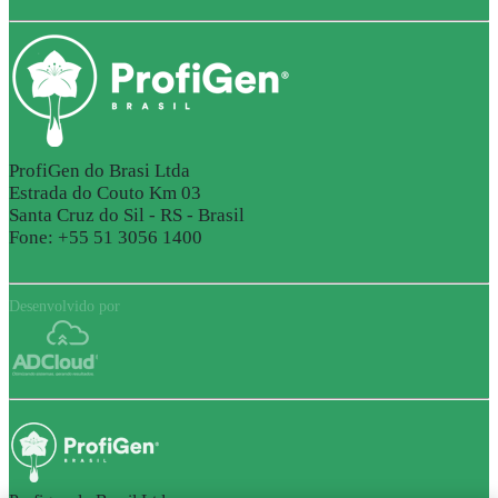
ProfiGen do Brasi Ltda
Estrada do Couto Km 03
Santa Cruz do Sil - RS - Brasil
Fone: +55 51 3056 1400
Desenvolvido por