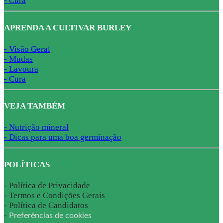
- Cura
APRENDA A CULTIVAR BURLEY
- Visão Geral
- Mudas
- Lavoura
- Cura
VEJA TAMBÉM
- Nutrição mineral
- Dicas para uma boa germinação
POLÍTICAS
-
Política de Privacidade
-
Termos e Condições Gerais
-
Política de Candidatos
-
Preferências de cookies