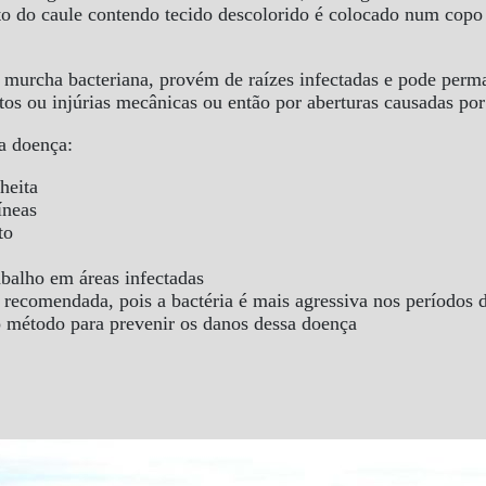
nto do caule contendo tecido descolorido é colocado num copo
 murcha bacteriana, provém de raízes infectadas e pode perma
ntos ou injúrias mecânicas ou então por aberturas causadas p
a doença:
heita
íneas
to
abalho em áreas infectadas
a recomendada, pois a bactéria é mais agressiva nos períodos d
vo método para prevenir os danos dessa doença