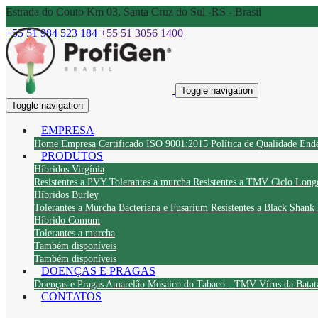
Estrada do Couto Km 03, Santa Cruz do Sul -RS - Brasil
+55 51 984 523 184
+55 51 3056 1400
Toggle navigation
Toggle navigation
EMPRESA
Home
Empresa
Certificado ISO 9001:2015
Política de Qualidade
End
PRODUTOS
Híbridos Virgínia
Resistentes a PVY
Tolerantes a murcha
Resistentes a TMV
Ciclo Long
Híbridos Burley
Tolerantes a Murcha Bacteriana e Fusarium
Resistentes a Black Shank
Híbrido Comum
Tolerantes a murcha
Também disponíveis
Também disponíveis
DOENÇAS E PRAGAS
Doenças e Pragas
Amarelão
Mosaico do Tabaco - TMV
Vírus da Bata
CONTATOS