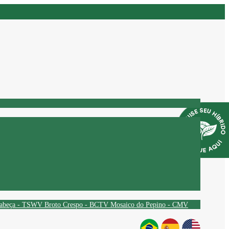
Cabeça - TSWV
Broto Crespo - BCTV
Mosaico do Pepino - CMV