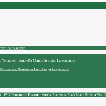
ereço
Fale Conosco
o
Tolerantes a Amarelão
Maturação rápida
Lançamentos
Resistentes a Nematoides
Ciclo Longo
Lançamentos
ta - PVY
Nematoides
Fusarium
Murcha Bacteriana
Black Shank
Erwinia
Vira-