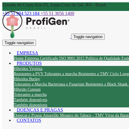
Estrada do Couto Km 03, Santa Cruz do Sul -RS - Brasil
+55 51 984 523 184
+55 51 3056 1400
Toggle navigation
Toggle navigation
EMPRESA
Home
Empresa
Certificado ISO 9001:2015
Política de Qualidade
End
PRODUTOS
Híbridos Virgínia
Resistentes a PVY
Tolerantes a murcha
Resistentes a TMV
Ciclo Long
Híbridos Burley
Tolerantes a Murcha Bacteriana e Fusarium
Resistentes a Black Shank
Híbrido Comum
Tolerantes a murcha
Também disponíveis
Também disponíveis
DOENÇAS E PRAGAS
Doenças e Pragas
Amarelão
Mosaico do Tabaco - TMV
Vírus da Bata
CONTATOS