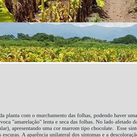
da planta com o murchamento das folhas, podendo haver um
oca "amarelação" lenta e seca das folhas. No lado afetado d
ular), apresentando uma cor marrom tipo chocolate. Esse sin
s escuras. A aparência unilateral dos sintomas e a descolora