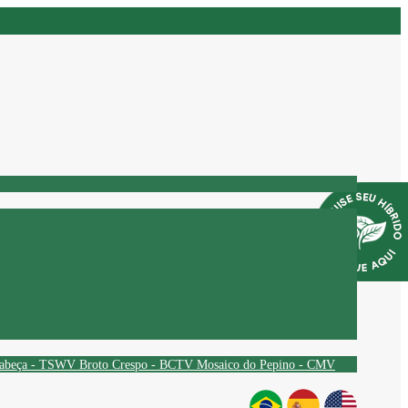
Cabeça - TSWV
Broto Crespo - BCTV
Mosaico do Pepino - CMV