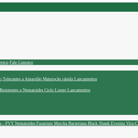
ereço
Fale Conosco
o
Tolerantes a Amarelão
Maturação rápida
Lançamentos
Resistentes a Nematoides
Ciclo Longo
Lançamentos
ta - PVY
Nematoides
Fusarium
Murcha Bacteriana
Black Shank
Erwinia
Vira-