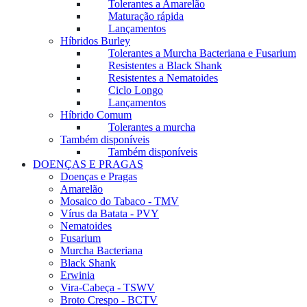
Tolerantes a Amarelão
Maturação rápida
Lançamentos
Híbridos Burley
Tolerantes a Murcha Bacteriana e Fusarium
Resistentes a Black Shank
Resistentes a Nematoides
Ciclo Longo
Lançamentos
Híbrido Comum
Tolerantes a murcha
Também disponíveis
Também disponíveis
DOENÇAS E PRAGAS
Doenças e Pragas
Amarelão
Mosaico do Tabaco - TMV
Vírus da Batata - PVY
Nematoides
Fusarium
Murcha Bacteriana
Black Shank
Erwinia
Vira-Cabeça - TSWV
Broto Crespo - BCTV