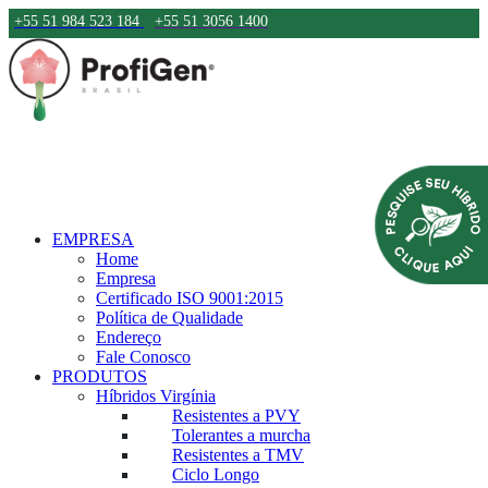
+55 51 984 523 184
+55 51 3056 1400
EMPRESA
Home
Empresa
Certificado ISO 9001:2015
Política de Qualidade
Endereço
Fale Conosco
PRODUTOS
Híbridos Virgínia
Resistentes a PVY
Tolerantes a murcha
Resistentes a TMV
Ciclo Longo