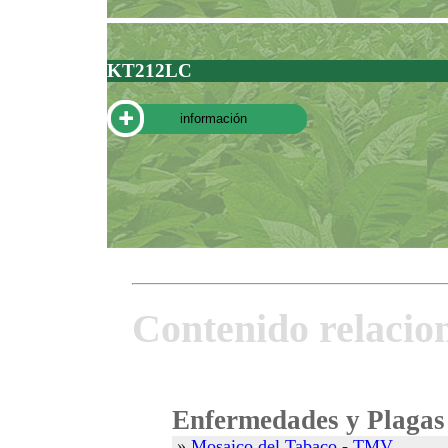
KT212LC
información
Contenido relacio
Enfermedades y Plagas
»
Mosaico del Tabaco - TMV