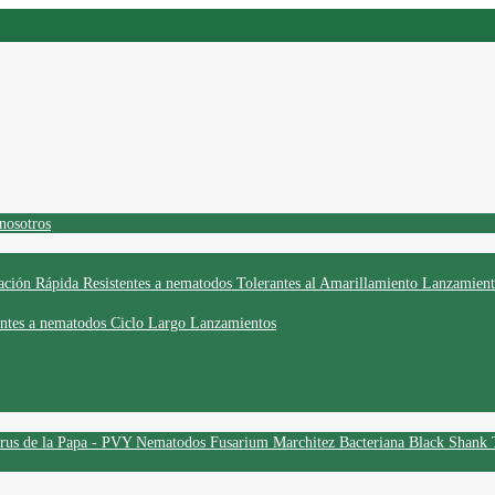
nosotros
ción Rápida
Resistentes a nematodos
Tolerantes al Amarillamiento
Lanzamient
entes a nematodos
Ciclo Largo
Lanzamientos
rus de la Papa - PVY
Nematodos
Fusarium
Marchitez Bacteriana
Black Shank