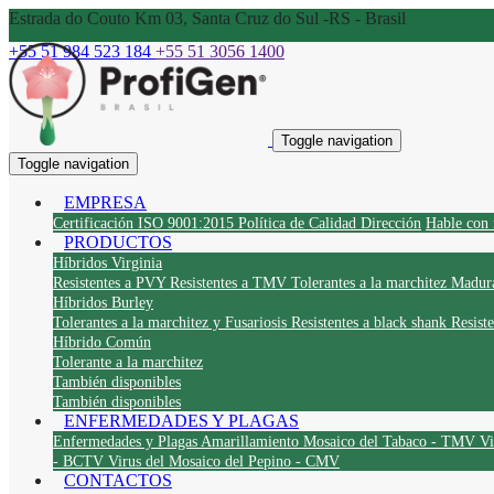
Estrada do Couto Km 03, Santa Cruz do Sul -RS - Brasil
+55 51 984 523 184
+55 51 3056 1400
Toggle navigation
Toggle navigation
EMPRESA
Certificación ISO 9001:2015
Política de Calidad
Dirección
Hable con 
PRODUCTOS
Híbridos Virginia
Resistentes a PVY
Resistentes a TMV
Tolerantes a la marchitez
Madura
Híbridos Burley
Tolerantes a la marchitez y Fusariosis
Resistentes a black shank
Resist
Híbrido Común
Tolerante a la marchitez
También disponibles
También disponibles
ENFERMEDADES Y PLAGAS
Enfermedades y Plagas
Amarillamiento
Mosaico del Tabaco - TMV
Vi
- BCTV
Virus del Mosaico del Pepino - CMV
CONTACTOS