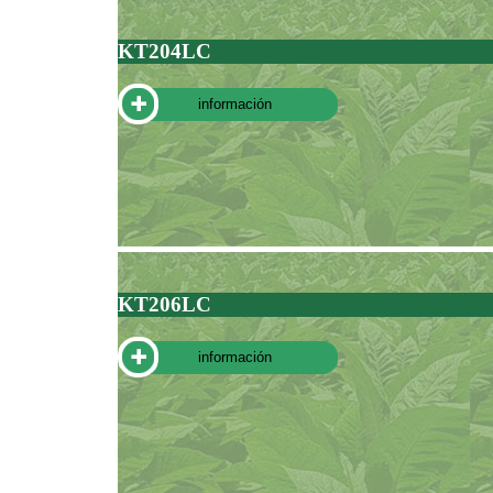
KT204LC
información
KT206LC
información