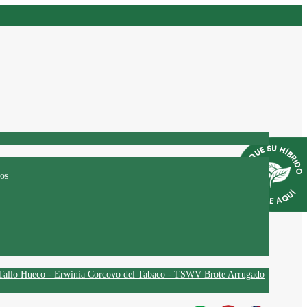
os
Tallo Hueco - Erwinia
Corcovo del Tabaco - TSWV
Brote Arrugado