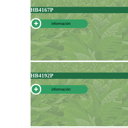
HB4167P
información
HB4192P
información