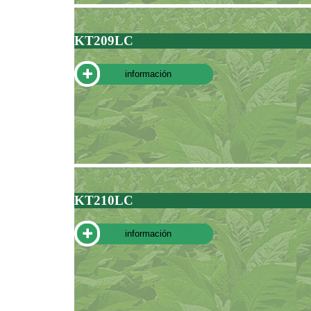
KT209LC
información
KT210LC
información