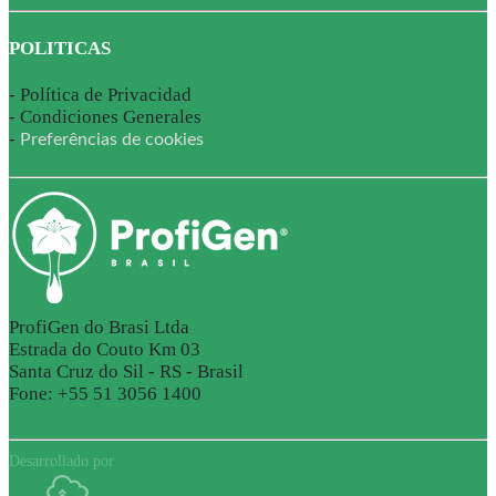
POLITICAS
-
Política de Privacidad
-
Condiciones Generales
-
Preferências de cookies
ProfiGen do Brasi Ltda
Estrada do Couto Km 03
Santa Cruz do Sil - RS - Brasil
Fone: +55 51 3056 1400
Desarrollado por